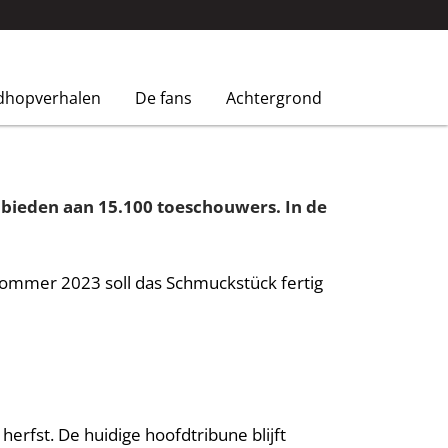
dhopverhalen
De fans
Achtergrond
n bieden aan 15.100 toeschouwers. In de
s Sommer 2023 soll das Schmuckstück fertig
rfst. De huidige hoofdtribune blijft