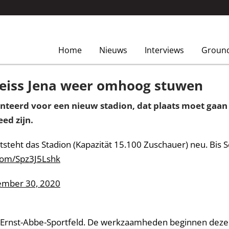
Home
Nieuws
Interviews
Groun
Zeiss Jena weer omhoog stuwen
senteerd voor een nieuw stadion, dat plaats moet gaa
ed zijn.
entsteht das Stadion (Kapazität 15.100 Zuschauer) neu. Bi
.com/Spz3J5Lshk
ember 30, 2020
 Ernst-Abbe-Sportfeld. De werkzaamheden beginnen deze he