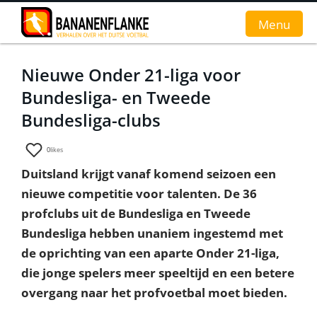
Menu
Nieuwe Onder 21-liga voor
Home
Bundesliga- en Tweede
Nieuws
Bundesliga-clubs
Interviews
0
likes
Duitsland krijgt vanaf komend seizoen een
Groundhopverhalen
nieuwe competitie voor talenten. De 36
De fans
profclubs uit de Bundesliga en Tweede
Bundesliga hebben unaniem ingestemd met
Achtergrond
de oprichting van een aparte Onder 21-liga,
die jonge spelers meer speeltijd en een betere
overgang naar het profvoetbal moet bieden.