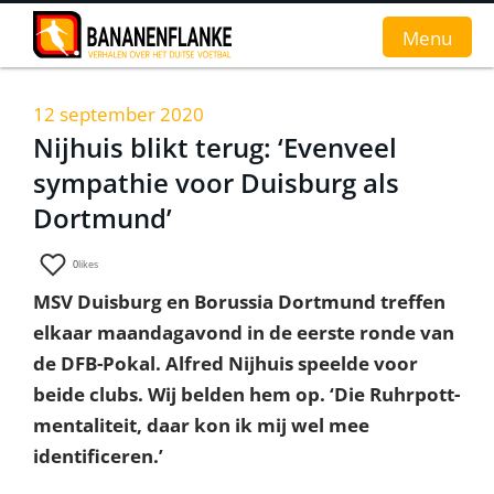
Menu
12 september 2020
Home
Nijhuis blikt terug: ‘Evenveel
sympathie voor Duisburg als
Nieuws
Dortmund’
Interviews
0
likes
Groundhopverhalen
MSV Duisburg en Borussia Dortmund treffen
De fans
elkaar maandagavond in de eerste ronde van
de DFB-Pokal. Alfred Nijhuis speelde voor
Achtergrond
beide clubs. Wij belden hem op. ‘Die Ruhrpott-
mentaliteit, daar kon ik mij wel mee
identificeren.’