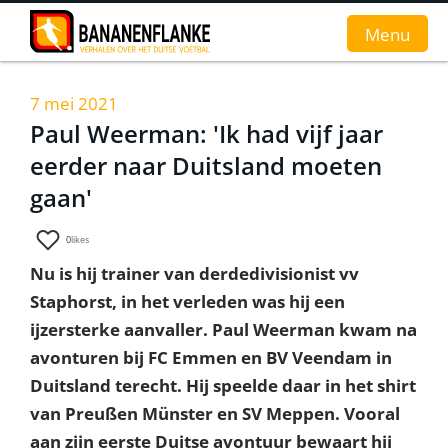
Menu
7 mei 2021
Home
Paul Weerman: 'Ik had vijf jaar
eerder naar Duitsland moeten
Nieuws
gaan'
Interviews
0
likes
Groundhopverhalen
Nu is hij trainer van derdedivisionist vv
De fans
Staphorst, in het verleden was hij een
ijzersterke aanvaller. Paul Weerman kwam na
Achtergrond
avonturen bij FC Emmen en BV Veendam in
Duitsland terecht. Hij speelde daar in het shirt
van Preußen Münster en SV Meppen. Vooral
aan zijn eerste Duitse avontuur bewaart hij