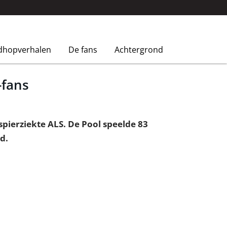
dhopverhalen
De fans
Achtergrond
-fans
spierziekte ALS. De Pool speelde 83
d.