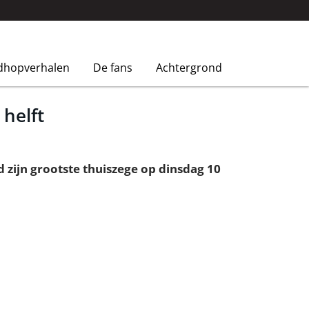
dhopverhalen
De fans
Achtergrond
 helft
 zijn grootste thuiszege op dinsdag 10