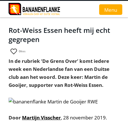
Menu
Rot-Weiss Essen heeft mij echt
Home
gegrepen
Nieuws
0
likes
Interviews
In de rubriek ‘De Grens Over’ komt iedere
week een Nederlandse fan van een Duitse
Groundhopverhalen
club aan het woord. Deze keer: Martin de
De fans
Gooijer, supporter van Rot-Weiss Essen.
Achtergrond
Door
Martijn Visscher
, 28 november 2019.