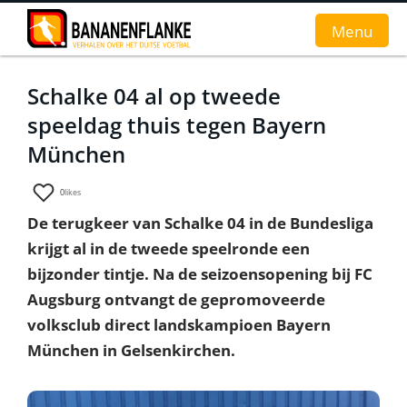
Menu
Schalke 04 al op tweede
Home
speeldag thuis tegen Bayern
Nieuws
München
Interviews
0
likes
De terugkeer van Schalke 04 in de Bundesliga
Groundhopverhalen
krijgt al in de tweede speelronde een
De fans
bijzonder tintje. Na de seizoensopening bij FC
Augsburg ontvangt de gepromoveerde
Achtergrond
volksclub direct landskampioen Bayern
München in Gelsenkirchen.