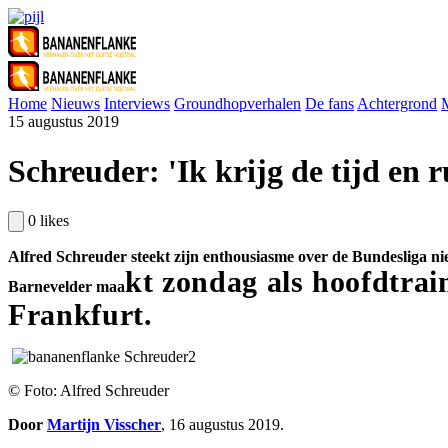
Home
Nieuws
Interviews
Groundhopverhalen
De fans
Achtergrond
15 augustus 2019
Schreuder: 'Ik krijg de tijd en 
0
likes
Alfred Schreuder steekt zijn enthousiasme over de Bundesliga niet
kt
z
ondag als hoofdtrai
Barnevelder maa
Frankfurt.
© Foto: Alfred Schreuder
Door
Martijn Visscher
, 16 augustus 2019.