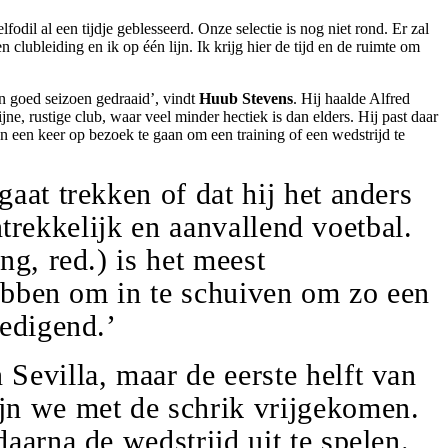
odil al een tijdje geblesseerd. Onze selectie is nog niet rond. Er zal
 clubleiding en ik op één lijn. Ik krijg hier de tijd en de ruimte om
en goed seizoen gedraaid’, vindt
Huub Stevens
. Hij haalde Alfred
jne, rustige club, waar veel minder hectiek is dan elders. Hij past daar
an een keer op bezoek te gaan om een training of een wedstrijd te
aat trekken of dat hij het anders
ntrekkelijk en aanvallend voetbal.
g, red.) is het meest
hebben om in te schuiven om zo een
dedigend.’
Sevilla, maar de eerste helft van
jn we met de schrik vrijgekomen.
aarna de wedstrijd uit te spelen.