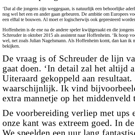
‘Dat al die jongens zijn weggegaan, is natuurlijk een behoorlijke aderl
nog wel het een en ander gaan gebeuren. De ambitie om Europees voetbal 
een elftal te bouwen. Al moet er logischerwijs ook gepresteerd worden
Hoffenheim is de ene na de andere speler kwijtgeraakt en die jongens 
Schreuder in oktober 2015 als assistent naar Hoffenheim. ‘Ik hoop voor 
wel, net zoals Julian Nagelsmann. Als Hoffenheim komt, dan kan ik mij
bekijken.
De vraag is of Schreuder de lijn v
gaat doen. ‘In detail zal het altijd
Uiteraard gekoppeld aan resultaat.
waarschijnlijk. Ik vind bijvoorbee
extra mannetje op het middenveld t
De voorbereiding verliep met ups e
onze kant was extreem goed. In de
We speelden een uur lang fantastis