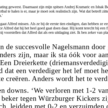
ating geweest. Daarnaast zijn mijn spitsen Andrej Kramaric en Ishak Belf
te halen is er, maar je moet ook realistisch zijn. Wat dat betreft zitten
.'
gaat Alfred missen. Als ze bij de eerste tien eindigen, dan hebben ze e
Alfred dat hij het heel goed gaat doen daar. Hij komt terecht bij een fi
 voorstellen dat Alfred dat als een uitdaging ziet. Ik ben zeker van pl
an de succesvolle Nagelsmann door g
 anders zijn, maar ik sta óók voor aa
 Een Dreierkette (driemansverdedigin
ld dat een verdediger het lef moet 
e creëren. Anders wordt het te ver
n downs. ‘We verloren met 1-2 van 
 beker tegen Würzburger Kickers zi
ch, leidden met 0-2 en verzuimden d