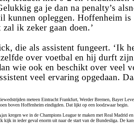
elukkig ga je dan na penalty’s alsn
wil kunnen opleggen. Hoffenheim is
 zal ik zeker gaan
doen.’
ick, die als assistent fungeert. ‘Ik 
zelfde over voetbal en hij durft zi
 dan wie ook en beschikt over veel v
assistent veel ervaring opgedaan. Daa
etitiewedstrijden meteen Eintracht Frankfurt, Werder Bremen, Bayer 
zoen boven Hoffenheim eindigden. Dat lijkt op een loodzwaar begin.
 Met Ajax kregen we in de Champions League te maken met Real Madrid e
Ik kijk in ieder geval enorm uit naar de start van de Bundesliga. De ka