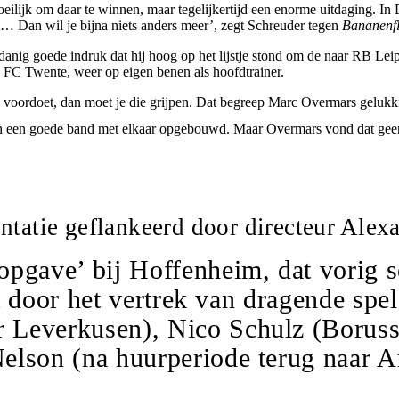
oeilijk om daar te winnen, maar tegelijkertijd een enorme uitdaging. In 
… Dan wil je bijna niets anders meer’, zegt Schreuder tegen
Bananenfl
sdanig goede indruk dat hij hoog op het lijstje stond om de naar RB Le
bij FC Twente, weer op eigen benen als hoofdtrainer.
 zich voordoet, dan moet je die grijpen. Dat begreep Marc Overmars gelu
en een goede band met elkaar opgebouwd. Maar Overmars vond dat gee
entatie geflankeerd door directeur Alex
opgave’ bij Hoffenheim, dat vorig s
 dat door het vertrek van dragende s
 Leverkusen), Nico Schulz (Boruss
lson (na huurperiode terug naar Ars