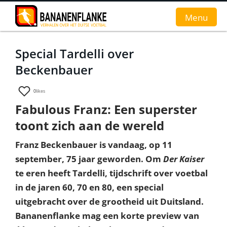
Menu
Special Tardelli over
Home
Beckenbauer
Nieuws
0
likes
Interviews
Fabulous Franz: Een superster
toont zich aan de wereld
Groundhopverhalen
Franz Beckenbauer is vandaag, op 11
De fans
september, 75 jaar geworden. Om
Der Kaiser
Achtergrond
te eren heeft Tardelli, tijdschrift over voetbal
in de jaren 60, 70 en 80, een special
uitgebracht over de grootheid uit Duitsland.
Bananenflanke mag een korte preview van