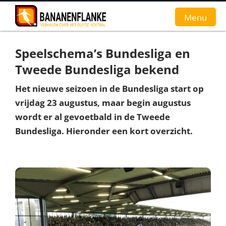
Menu
Speelschema’s Bundesliga en
Home
Tweede Bundesliga bekend
Nieuws
Het nieuwe seizoen in de Bundesliga start op
vrijdag 23 augustus, maar begin augustus
Interviews
wordt er al gevoetbald in de Tweede
Groundhopverhalen
Bundesliga. Hieronder een kort overzicht.
De fans
Achtergrond