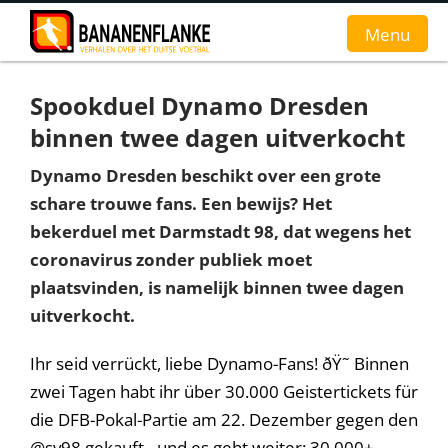
Menu
Spookduel Dynamo Dresden
Home
binnen twee dagen uitverkocht
Nieuws
Dynamo Dresden beschikt over een grote
schare trouwe fans. Een bewijs? Het
Interviews
bekerduel met Darmstadt 98, dat wegens het
Groundhopverhalen
coronavirus zonder publiek moet
plaatsvinden, is namelijk binnen twee dagen
De fans
uitverkocht.
Achtergrond
Ihr seid verrückt, liebe Dynamo-Fans! ðŸ˜ Binnen
zwei Tagen habt ihr über 30.000 Geistertickets für
die DFB-Pokal-Partie am 22. Dezember gegen den
@sv98
gekauft - und es geht weiter: 30.000+