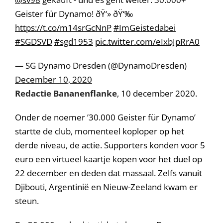
Geister für Dynamo! ðŸ‘» ðŸ‘‰
https://t.co/m14srGcNnP
#ImGeistedabei
#SGDSVD
#sgd1953
pic.twitter.com/eIxbJpRrA0
— SG Dynamo Dresden (@DynamoDresden)
December 10, 2020
Redactie Bananenflanke
, 10 december 2020.
Onder de noemer ’30.000 Geister für Dynamo’
startte de club, momenteel koploper op het
derde niveau, de actie. Supporters konden voor 5
euro een virtueel kaartje kopen voor het duel op
22 december en deden dat massaal. Zelfs vanuit
Djibouti, Argentinië en Nieuw-Zeeland kwam er
steun.