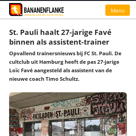
Menu
St. Pauli haalt 27-jarige Favé
Home
binnen als assistent-trainer
Nieuws
Opvallend trainersnieuws bij FC St. Pauli. De
cultclub uit Hamburg heeft de pas 27-jarige
Interviews
Loïc Favé aangesteld als assistent van de
Groundhopverhalen
nieuwe coach Timo Schultz.
De fans
Achtergrond