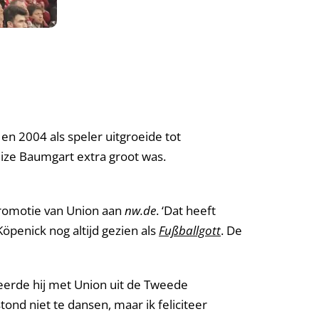
n 2004 als speler uitgroeide tot
uize Baumgart extra groot was.
 promotie van Union aan
nw.de
. ‘Dat heeft
öpenick nog altijd gezien als
Fußballgott
. De
deerde hij met Union uit de Tweede
stond niet te dansen, maar ik feliciteer