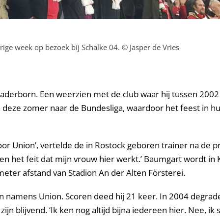
rige week op bezoek bij Schalke 04. © Jasper de Vries
aderborn. Een weerzien met de club waar hij tussen 2002 e
 deze zomer naar de Bundesliga, waardoor het feest in h
 voor Union’, vertelde de in Rostock geboren trainer na de
 het feit dat mijn vrouw hier werkt.’ Baumgart wordt in K
eter afstand van Stadion An der Alten Försterei.
jden namens Union. Scoren deed hij 21 keer. In 2004 degra
ijn blijvend. ‘Ik ken nog altijd bijna iedereen hier. Nee, ik 