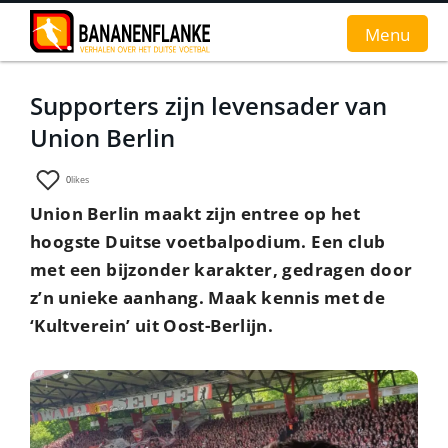
Menu
Supporters zijn levensader van
Home
Union Berlin
Nieuws
0
likes
Interviews
Union Berlin maakt zijn entree op het
hoogste Duitse voetbalpodium. Een club
Groundhopverhalen
met een bijzonder karakter, ge
d
ragen door
De fans
z’n unieke aanhang. Maak kennis met de
‘Kultverein’ uit Oost-Berlijn.
Achtergrond