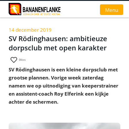
Menu
14 december 2019
Home
SV Rödinghausen: ambitieuze
dorpsclub met open karakter
Nieuws
Interviews
0
likes
SV Rödinghausen is een kleine dorpsclub met
Groundhopverhalen
grootse plannen. Vorige week zaterdag
De fans
namen we op uitnodiging van keeperstrainer
en assistent-coach Roy Elferink een kijkje
Achtergrond
achter de schermen.