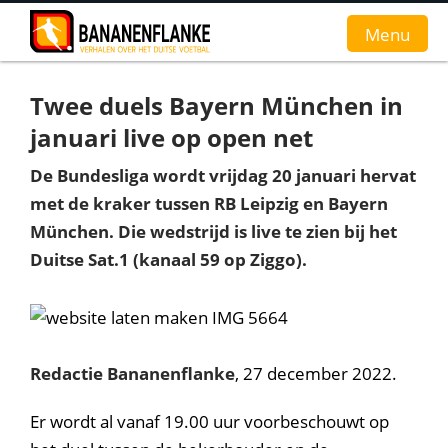
Menu
Twee duels Bayern München in
Home
januari live op open net
Nieuws
De Bundesliga wordt vrijdag 20 januari hervat
met de kraker tussen RB Leipzig en Bayern
Interviews
München. Die wedstrijd is live te zien bij het
Groundhopverhalen
Duitse Sat.1 (kanaal 59 op Ziggo).
De fans
Achtergrond
Redactie Bananenflanke
, 27 december 2022.
Er wordt al vanaf 19.00 uur voorbeschouwt op