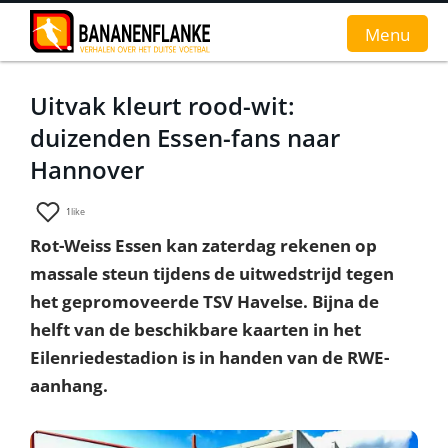
Menu
Uitvak kleurt rood-wit:
Home
duizenden Essen-fans naar
Nieuws
Hannover
Interviews
1
like
Rot-Weiss Essen kan zaterdag rekenen op
Groundhopverhalen
massale steun tijdens de uitwedstrijd tegen
De fans
het gepromoveerde TSV Havelse. Bijna de
helft van de beschikbare kaarten in het
Achtergrond
Eilenriedestadion is in handen van de RWE-
aanhang.