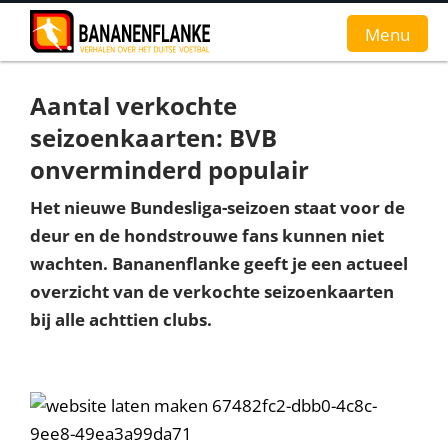
Menu
Aantal verkochte
Home
seizoenkaarten: BVB
Nieuws
onverminderd populair
Interviews
Het nieuwe Bundesliga-seizoen staat voor de
deur en de hondstrouwe fans kunnen niet
Groundhopverhalen
wachten. Bananenflanke geeft je een actueel
overzicht van de verkochte seizoenkaarten
De fans
bij alle achttien clubs.
Achtergrond