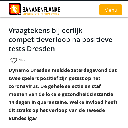
Menu
Vraagtekens bij eerlijk
Home
competitieverloop na positieve
Nieuws
tests Dresden
Interviews
0
likes
Dynamo Dresden meldde zaterdagavond dat
Groundhopverhalen
twee spelers positief zijn getest op het
De fans
coronavirus. De gehele selectie en staf
moeten van de lokale gezondheidsinstantie
Achtergrond
14 dagen in quarantaine. Welke invloed heeft
dit straks op het verloop van de Tweede
Bundesliga?