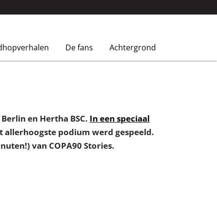
dhopverhalen
De fans
Achtergrond
 Berlin en Hertha BSC.
In een speciaal
et allerhoogste podium werd gespeeld.
inuten!) van COPA90 Stories.