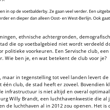
en in op de voetbalderby. Ze gaan veel verder. Een uitgeb
verder en dieper dan alleen Oost- en West-Berlijn. Ook ga
omingen, ethnische achtergronden, demografisch
e stad die op voetbalgebied niet wordt verdeel
or politieke voorkeuren. Een Servische club, een
or.
Wie ben je, en wat betekent de club voor je?
, maar in tegenstelling tot veel landen levert de
et één club, de stad heeft er zoveel. Bovendien k
 de infrastructuur is niet altijd en overal optim
g Willy Brandt, een luchthavenkwestie die al ja
en de luchthaven al in 2012 zou openen. Het is d