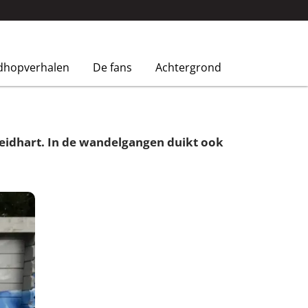
dhopverhalen
De fans
Achtergrond
Neidhart. In de wandelgangen duikt ook