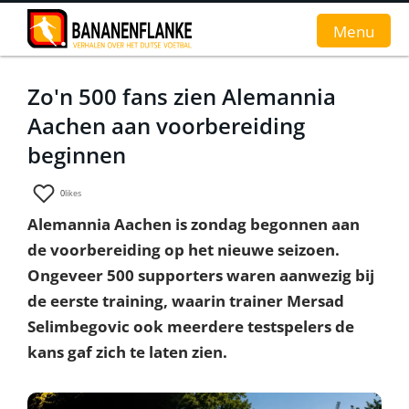
Menu
Zo'n 500 fans zien Alemannia
Home
Aachen aan voorbereiding
Nieuws
beginnen
Interviews
0
likes
Alemannia Aachen is zondag begonnen aan
Groundhopverhalen
de voorbereiding op het nieuwe seizoen.
De fans
Ongeveer 500 supporters waren aanwezig bij
de eerste training, waarin trainer Mersad
Achtergrond
Selimbegovic ook meerdere testspelers de
kans gaf zich te laten zien.