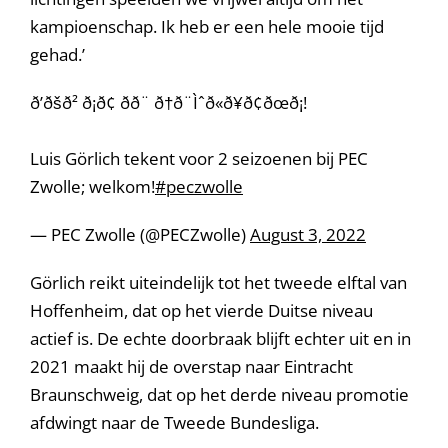
kampioenschap. Ik heb er een hele mooie tijd
gehad.’
ð’ðšð² ð¡ð¢ ð­ð¨ ð†ð¨Ìˆð«ð¥ð¢ðœð¡!
Luis Görlich tekent voor 2 seizoenen bij PEC
Zwolle; welkom!
#peczwolle
— PEC Zwolle (@PECZwolle)
August 3, 2022
Görlich reikt uiteindelijk tot het tweede elftal van
Hoffenheim, dat op het vierde Duitse niveau
actief is. De echte doorbraak blijft echter uit en in
2021 maakt hij de overstap naar Eintracht
Braunschweig, dat op het derde niveau promotie
afdwingt naar de Tweede Bundesliga.