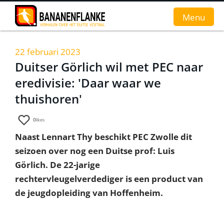
Menu
22 februari 2023
Home
Duitser Görlich wil met PEC naar
eredivisie: 'Daar waar we
Nieuws
thuishoren'
Interviews
0
likes
Groundhopverhalen
Naast Lennart Thy beschikt PEC Zwolle dit
De fans
seizoen over nog een Duitse prof: Luis
Görlich. De 22-jarige
Achtergrond
rechtervleugelverdediger is een product van
de jeugdopleiding van Hoffenheim.