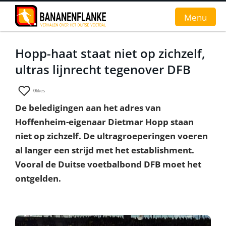
Menu
Hopp-haat staat niet op zichzelf,
Home
ultras lijnrecht tegenover DFB
Nieuws
0
likes
Interviews
De beledigingen aan het adres van
Hoffenheim-eigenaar Dietmar Hopp staan
Groundhopverhalen
niet op zichzelf. De ultragroeperingen voeren
De fans
al langer een strijd met het establishment.
Vooral de Duitse voetbalbond DFB moet het
Achtergrond
ontgelden.