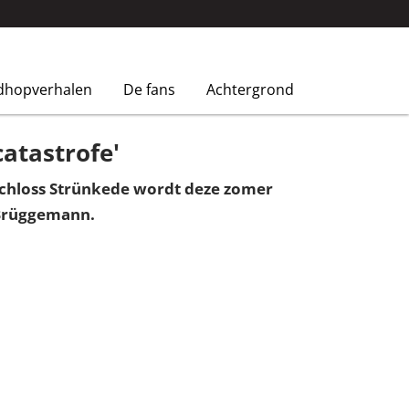
dhopverhalen
De fans
Achtergrond
catastrofe'
 Schloss Strünkede wordt deze zomer
 Brüggemann.