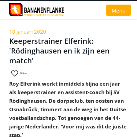
Menu
10 januari 2020
Home
Keeperstrainer Elferink:
'Rödinghausen en ik zijn een
Nieuws
match'
Interviews
0
likes
Groundhopverhalen
Roy Elferink werkt inmiddels bijna een jaar
De fans
als keeperstrainer en assistent-coach bij SV
Rödinghausen. De dorpsclub, ten oosten van
Achtergrond
Osnabrück, timmert aan de weg in het Duitse
voetballandschap. Tot genoegen van de 44-
jarige Nederlander. ‘Voor mij was dit de juiste
stap.’