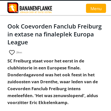
Menu
Ook Coevorden Fanclub Freiburg
Home
in extase na finaleplek Europa
Nieuws
League
Interviews
2
likes
SC Freiburg staat voor het eerst in de
Groundhopverhalen
clubhistorie in een Europese finale.
De fans
Donderdagavond was het ook feest in het
zuidoosten van Drenthe, waar leden van de
Achtergrond
Coevorden Fanclub Freiburg intens
meeleefden. ‘Het was zenuwslopend’, aldus
voorzitter Eric Ekkelenkamp.