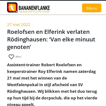
Menu
27 mei 2022
Home
Roelofsen en Elferink verlaten
Rödinghausen: ‘Van elke minuut
Nieuws
genoten’
Interviews
0
likes
Groundhopverhalen
Assistent-trainer Robert Roelofsen en
De fans
keeperstrainer Roy Elferink namen zaterdag
21 mei met het winnen van de
Achtergrond
Westfalenpokal in stijl afscheid van SV
Rödinghausen. Wij blikken met het duo terug
op hun tijd bij de dorpsclub, die op het vierde
niveau speelt.