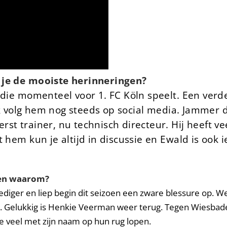
 je de mooiste herinneringen?
 die momenteel voor 1. FC Köln speelt. Een verde
 Ik volg hem nog steeds op social media. Jammer d
st trainer, nu technisch directeur. Hij heeft ve
t hem kun je altijd in discussie en Ewald is oo
t en waarom?
ediger en liep begin dit seizoen een zware blessure op. W
al. Gelukkig is Henkie Veerman weer terug. Tegen Wiesba
zie veel met zijn naam op hun rug lopen.