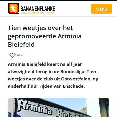
Menu
Tien weetjes over het
Home
gepromoveerde Arminia
Nieuws
Bielefeld
Interviews
0
likes
Arminia Bielefeld keert na elf jaar
Groundhopverhalen
afwezigheid terug in de Bundesliga. Tien
De fans
weetjes over de club uit Ostwestfalen, op
anderhalf uur rijden van Enschede.
Achtergrond