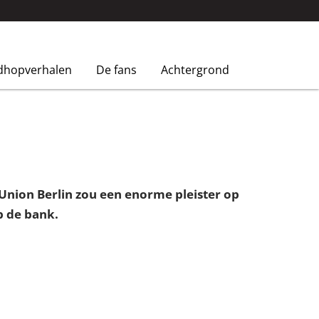
dhopverhalen
De fans
Achtergrond
 Union Berlin zou een enorme pleister op
p de bank.