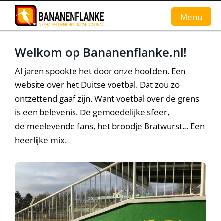
Menu
Welkom op Bananenflanke.nl!
Home
Al jaren spookte het door onze hoofden. Een
Nieuws
website over het Duitse voetbal. Dat zou zo
ontzettend gaaf zijn. Want voetbal over de grens
Interviews
is een belevenis. De gemoedelijke sfeer,
Groundhopverhalen
de meelevende fans, het broodje Bratwurst… Een
heerlijke mix.
De fans
Achtergrond