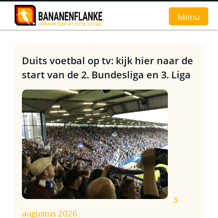
Menu
Home
Duits voetbal op tv: kijk hier naar de
start van de 2. Bundesliga en 3. Liga
Nieuws
Interviews
Groundhopverhalen
De fans
Achtergrond
3
augustus 2026