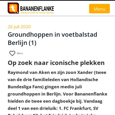
Menu
26 juli 2020
Home
Groundhoppen in voetbalstad
Berlijn (1)
Nieuws
Interviews
0
likes
Op zoek naar iconische plekken
Groundhopverhalen
Raymond van Aken en zijn zoon Xander (twee
De fans
van de drie familieleden van Hollandische
Achtergrond
Bundesliga Fans) gingen medio juli
groundhoppen in Berlijn. Voor Bananenflanke
hielden de twee een dagboekje bij. Vandaag
deel 1 van een drieluik: 1. FC Frankfurt, SV