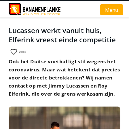
Menu
Lucassen werkt vanuit huis,
Home
Elferink vreest einde competitie
Nieuws
0
likes
Interviews
Ook het Duitse voetbal ligt stil wegens het
coronavirus. Maar wat betekent dat precies
Groundhopverhalen
voor de directe betrokkenen? Wij namen
De fans
contact op met Jimmy Lucassen en Roy
Elferink, die over de grens werkzaam zijn.
Achtergrond