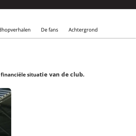
dhopverhalen
De fans
Achtergrond
tie van de club.
inanciële situa